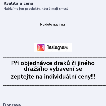
Kvalita a cena
Nabízíme jen produkty, které mají smysl
Najdete nás i na:
______________________________________________________________
Při objednávce draků či jiného
dražšího vybavení se
zeptejte na individuální ceny!!!
______________________________________________________________
Doprava