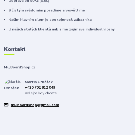
Doprava od 90Kč (3,5€)
S čistým svědomím poradíme a vysvětlíme
Našim hlavním cílem je spokojenost zákazníka
U našich stálých klientů nabízíme zajímavé individuální ceny
Kontakt
MujBoardShop.cz
Martin Urbášek
+420 702 812 049
Volejte kdy chcete
mujboardshop@gmail.com