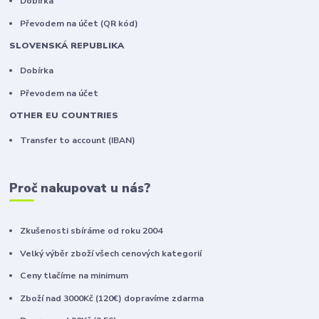
Dobírka
Převodem na účet (QR kód)
SLOVENSKÁ REPUBLIKA
Dobírka
Převodem na účet
OTHER EU COUNTRIES
Transfer to account (IBAN)
Proč nakupovat u nás?
Zkušenosti sbíráme od roku 2004
Velký výběr zboží všech cenových kategorií
Ceny tlačíme na minimum
Zboží nad 3000Kč (120€) dopravíme zdarma