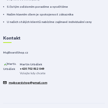
S čistým svědomím poradíme a vysvětlíme
Našim hlavním cílem je spokojenost zákazníka
U našich stálých klientů nabízíme zajímavé individuální ceny
Kontakt
MujBoardShop.cz
Martin Urbášek
+420 702 812 049
Volejte kdy chcete
mujboardshop@gmail.com