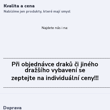
Kvalita a cena
Nabízíme jen produkty, které mají smysl
Najdete nás i na:
______________________________________________________________
Při objednávce draků či jiného
dražšího vybavení se
zeptejte na individuální ceny!!!
______________________________________________________________
Doprava