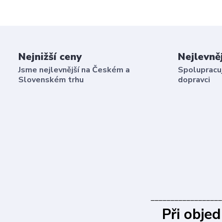
Nejnižší ceny
Nejlevně
Jsme nejlevnější na Českém a
Spolupracuj
Slovenském trhu
dopravci
__________________
Při obje