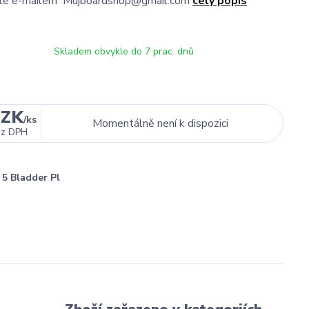
jte e-mailem Mujboardshop@gmail.com
celý popis
Skladem obvykle do 7 prac. dnů
CZK
/
ks
Momentálně není k dispozici
ez DPH
5 Bladder Pl