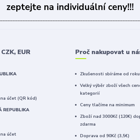
zeptejte na individuální ceny!!!
________________________________________________________
v CZK, EUR
Proč nakupovat u ná
PUBLIKA
Zkušenosti sbíráme od roku
Velký výběr zboží všech ce
kategorií
na účet (QR kód)
Ceny tlačíme na minimum
Á REPUBLIKA
Zboží nad 3000Kč (120€) do
zdarma
 na účet
Doprava od 90Kč (3,5€)