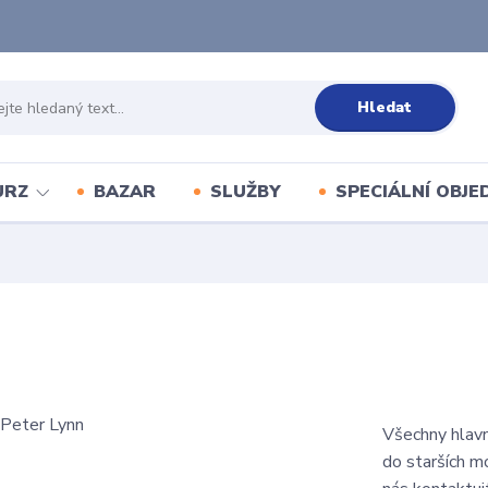
Hledat
URZ
BAZAR
SLUŽBY
SPECIÁLNÍ OBJ
Všechny hlavn
do starších m