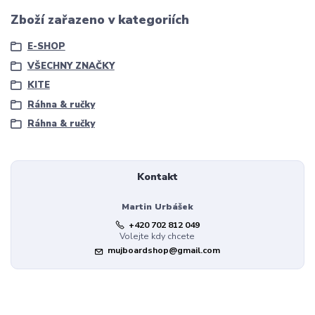
Zboží zařazeno v kategoriích
E-SHOP
VŠECHNY ZNAČKY
KITE
Ráhna & ručky
Ráhna & ručky
Kontakt
Martin Urbášek
+420 702 812 049
Volejte kdy chcete
mujboardshop@gmail.com