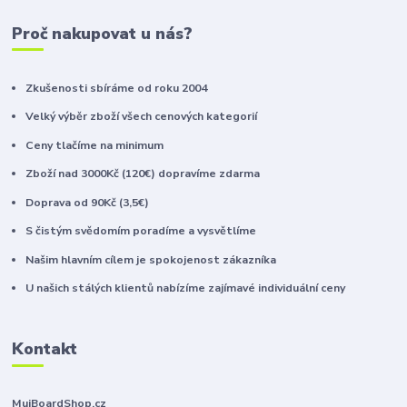
Proč nakupovat u nás?
Zkušenosti sbíráme od roku 2004
Velký výběr zboží všech cenových kategorií
Ceny tlačíme na minimum
Zboží nad 3000Kč (120€) dopravíme zdarma
Doprava od 90Kč (3,5€)
S čistým svědomím poradíme a vysvětlíme
Našim hlavním cílem je spokojenost zákazníka
U našich stálých klientů nabízíme zajímavé individuální ceny
Kontakt
MujBoardShop.cz