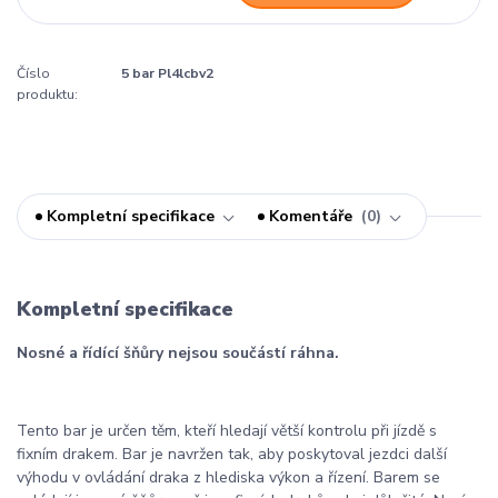
Číslo
5 bar Pl4lcbv2
produktu:
Kompletní specifikace
Komentáře
0
Kompletní specifikace
Nosné a řídící šňůry nejsou součástí ráhna.
Tento bar je určen těm, kteří hledají větší kontrolu při jízdě s
fixním drakem. Bar je navržen tak, aby poskytoval jezdci další
výhodu v ovládání draka z hlediska výkon a řízení. Barem se