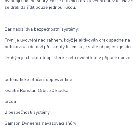
ovládají i nosné šňůry, což je u fixních draků velmi důležité. Navíc
se drak dá řídit pouze jednou rukou.
Bar nabízí dva bezpečnostní systémy:
První je uvolnění nad ráhnem, když je aktivován drak spadne na
odtokovku, kde drží přitisknutý k zemi a je stále připojen k jezdci.
Druhým je chicken-loop, které zcela uvolní kite v případě nouze.
automatické otáčení depower line
kvalitní Ronstan Orbit 20 kladka
brzda
2 bezpečností systémy
Samson Dyneema navazovací šňůry