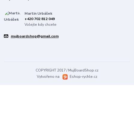
Martin Urbášek
+420 702 812 049
Volejte kdy chcete
mujboardshop@gmail.com
COPYRIGHT 2017 / MujBoardShop.cz
Vytvořeno na
Eshop-rychle.cz