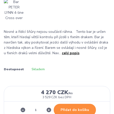
Nosné a řídící šňůry nejsou součástí ráhna. Tento bar je určen
těm, kteří hledají větší kontrolu při jízdě s fixním drakem. Bar je
navržen tak, aby poskytoval jezdci další výhodu v ovládání draka
z hlediska výkon a řízení. Barem se ovládají i nosné šňůry, což je
u fixních draků velmi důležité. Nav...
celý popis
Dostupnost
Skladem
4 270 CZK
/
ks
3 529 CZK
bez DPH
Přidat do košíku