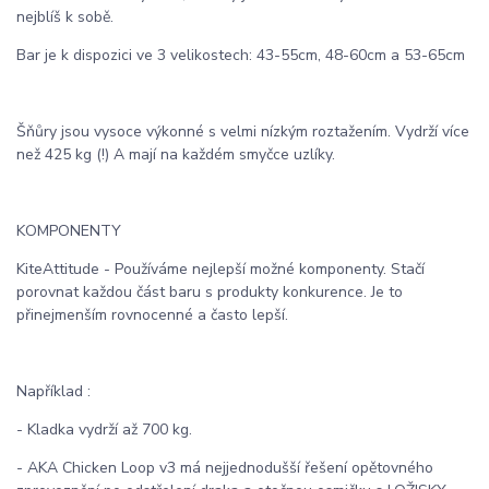
nejblíš k sobě.
Bar je k dispozici ve 3 velikostech: 43-55cm, 48-60cm a 53-65cm
Šňůry jsou vysoce výkonné s velmi nízkým roztažením. Vydrží více
než 425 kg (!) A mají na každém smyčce uzlíky.
KOMPONENTY
KiteAttitude - Používáme nejlepší možné komponenty. Stačí
porovnat každou část baru s produkty konkurence. Je to
přinejmenším rovnocenné a často lepší.
Například :
- Kladka vydrží až 700 kg.
- AKA Chicken Loop v3 má nejjednodušší řešení opětovného