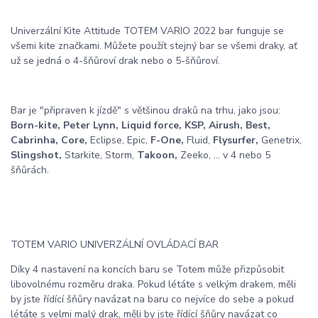
Univerzální Kite Attitude TOTEM VARIO 2022 bar funguje se
všemi kite značkami. Můžete použít stejný bar se všemi draky, ať
už se jedná o 4-šňůroví drak nebo o 5-šňůroví.
Bar je "připraven k jízdě" s většinou draků na trhu, jako jsou:
Born-kite, Peter Lynn, Liquid force, KSP, Airush, Best,
Cabrinha, Core,
Eclipse, Epic,
F-One,
Fluid,
Flysurfer,
Genetrix,
Slingshot,
Starkite, Storm,
Takoon,
Zeeko, ... v 4 nebo 5
šňůrách.
TOTEM VARIO UNIVERZÁLNÍ OVLÁDACÍ BAR
Díky 4 nastavení na koncích baru se Totem může přizpůsobit
libovolnému rozměru draka. Pokud létáte s velkým drakem, měli
by jste řídící šňůry navázat na baru co nejvíce do sebe a pokud
létáte s velmi malý drak, měli by jste řídící šňůry navázat co