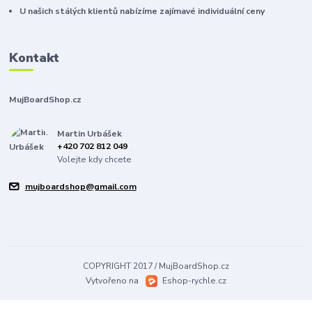
U našich stálých klientů nabízíme zajímavé individuální ceny
Kontakt
MujBoardShop.cz
Martin Urbášek
+420 702 812 049
Volejte kdy chcete
mujboardshop@gmail.com
COPYRIGHT 2017 / MujBoardShop.cz
Vytvořeno na
Eshop-rychle.cz