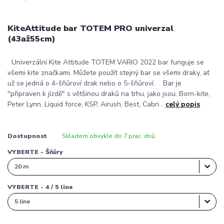
KiteAttitude bar TOTEM PRO univerzal
(43až55cm)
Univerzální Kite Attitude TOTEM VARIO 2022 bar funguje se
všemi kite značkami. Můžete použít stejný bar se všemi draky, ať
už se jedná o 4-šňůroví drak nebo o 5-šňůroví. Bar je
"připraven k jízdě" s většinou draků na trhu, jako jsou: Born-kite,
Peter Lynn, Liquid force, KSP, Airush, Best, Cabri...
celý popis
Dostupnost
Skladem obvykle do 7 prac. dnů
VYBERTE - Šňůry
VYBERTE - 4 / 5 line