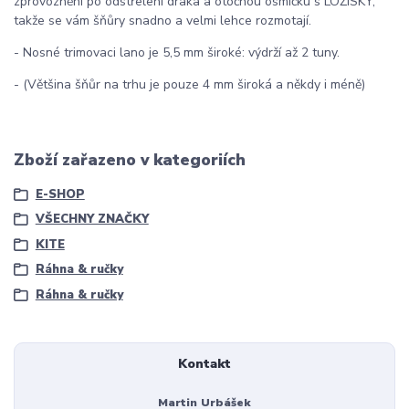
zprovoznění po odstřelení draka a otočnou osmičku s LOŽISKY,
takže se vám šňůry snadno a velmi lehce rozmotají.
- Nosné trimovaci lano je 5,5 mm široké: výdrží až 2 tuny.
- (Většina šňůr na trhu je pouze 4 mm široká a někdy i méně)
Zboží zařazeno v kategoriích
E-SHOP
VŠECHNY ZNAČKY
KITE
Ráhna & ručky
Ráhna & ručky
Kontakt
Martin Urbášek