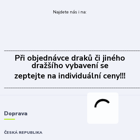
Najdete nás i na:
______________________________________________________________
Při objednávce draků či jiného
dražšího vybavení se
zeptejte na individuální ceny!!!
______________________________________________________________
Doprava
ČESKÁ REPUBLIKA