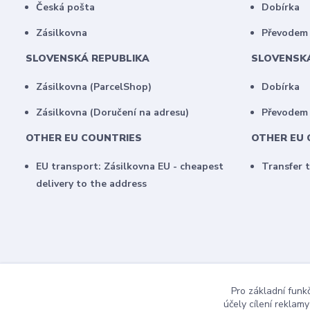
Česká pošta
Dobírka
Zásilkovna
Převodem 
SLOVENSKÁ REPUBLIKA
SLOVENSK
Zásilkovna (ParcelShop)
Dobírka
Zásilkovna (Doručení na adresu)
Převodem
OTHER EU COUNTRIES
OTHER EU 
EU transport: Zásilkovna EU - cheapest
Transfer 
delivery to the address
Pro základní funk
účely cílení reklam