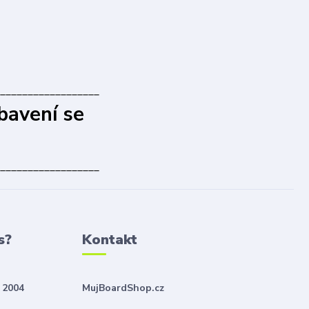
__________________
bavení se
__________________
s?
Kontakt
 2004
MujBoardShop.cz