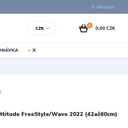
Přihlášení
0
0,00 CZK
CZK
EDNÁVKA
X
)
Attitude FreeStyle/Wave 2022 (42až60cm)