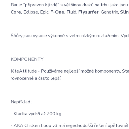
Bar je "připraven k jízdě" s většinou draků na trhu, jako jsou
Core,
Eclipse, Epic,
F-One,
Fluid,
Flysurfer,
Genetrix,
Slin
Šňůry jsou vysoce výkonné s velmi nízkým roztažením. Vydrž
KOMPONENTY
KiteAttitude - Používáme nejlepší možné komponenty. Stač
rovnocenné a často lepší.
Například :
- Kladka vydrží až 700 kg.
- AKA Chicken Loop v3 má nejjednodušší řešení opětovnéh