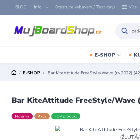
BLOG
Info.
Otestujte vybavení / Test days
Více
E-SHOP
K
E-SHOP
Bar KiteAttitude FreeStyle/Wave (r.v.2022) 
Bar KiteAttitude FreeStyle/Wave
Novinka
Akce
TOP produkt