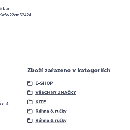
5 bar
Kafw22cm52424
Zboží zařazeno v kategoriích
E-SHOP
VŠECHNY ZNAČKY
KITE
á o 4-
Ráhna & ručky
Ráhna & ručky