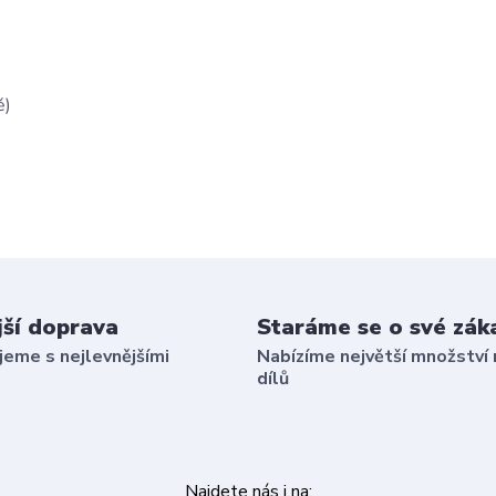
ě)
jší doprava
Staráme se o své zák
eme s nejlevnějšími
Nabízíme největší množství 
dílů
Najdete nás i na: