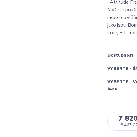
Attitude Fre
Můžete použít
nebo o 5-šňůro
jako jsou: Bor
Core, Ecl...
ce
Dostupnost
VYBERTE - Š
VYBERTE - Ve
baru
7 82
6 463 C