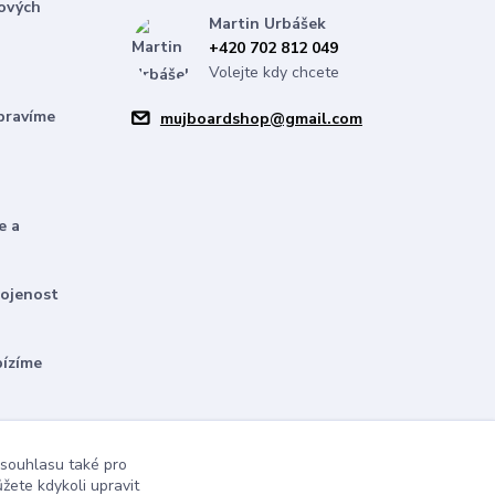
nových
Martin Urbášek
+420 702 812 049
Volejte kdy chcete
pravíme
mujboardshop@gmail.com
e a
kojenost
bízíme
 souhlasu také pro
žete kdykoli upravit