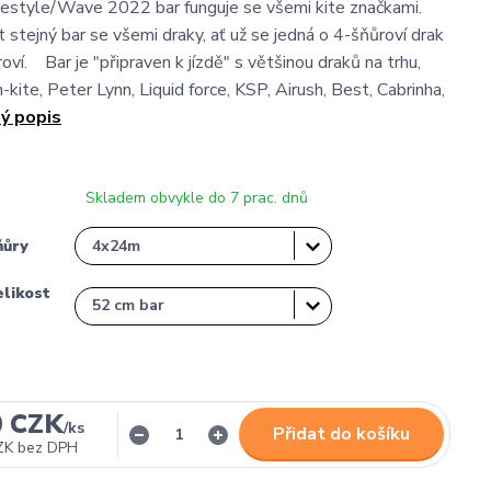
estyle/Wave 2022 bar funguje se všemi kite značkami.
 stejný bar se všemi draky, ať už se jedná o 4-šňůroví drak
ví. Bar je "připraven k jízdě" s většinou draků na trhu,
n-kite, Peter Lynn, Liquid force, KSP, Airush, Best, Cabrinha,
lý popis
Skladem obvykle do 7 prac. dnů
ňůry
likost
0 CZK
/
ks
Přidat do košíku
ZK
bez DPH