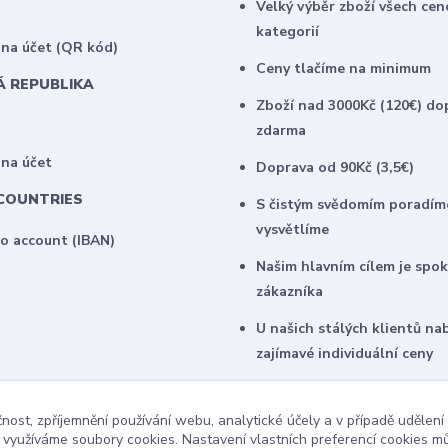
Velký výběr zboží všech ce
kategorií
na účet (QR kód)
Ceny tlačíme na minimum
Á REPUBLIKA
Zboží nad 3000Kč (120€) do
zdarma
 na účet
Doprava od 90Kč (3,5€)
COUNTRIES
S čistým svědomím poradím
vysvětlíme
to account (IBAN)
Našim hlavním cílem je spo
zákazníka
U našich stálých klientů na
zajímavé individuální ceny
čnost, zpříjemnění používání webu, analytické účely a v případě udělení
y využíváme soubory cookies. Nastavení vlastních preferencí cookies mů