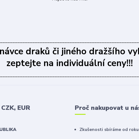
________________________________________________________
dnávce draků či jiného dražšího vy
zeptejte na individuální ceny!!!
________________________________________________________
v CZK, EUR
Proč nakupovat u ná
PUBLIKA
Zkušenosti sbíráme od roku