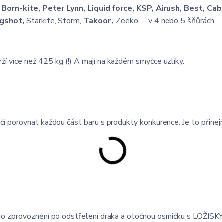
:
Born-kite, Peter Lynn, Liquid force, KSP, Airush, Best, Cab
gshot,
Starkite, Storm,
Takoon,
Zeeko, ... v 4 nebo 5 šňůrách.
í více než 425 kg (!) A mají na každém smyčce uzlíky.
í porovnat každou část baru s produkty konkurence. Je to přine
o zprovoznění po odstřelení draka a otočnou osmičku s LOŽISKY