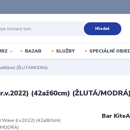
Hledat
URZ
BAZAR
SLUŽBY
SPECIÁLNÍ OBJ
(42až60cm) (ŽLUTÁ/MODRÁ)
 (r.v.2022) (42až60cm) (ŽLUTÁ/MODRÁ
Bar Kite