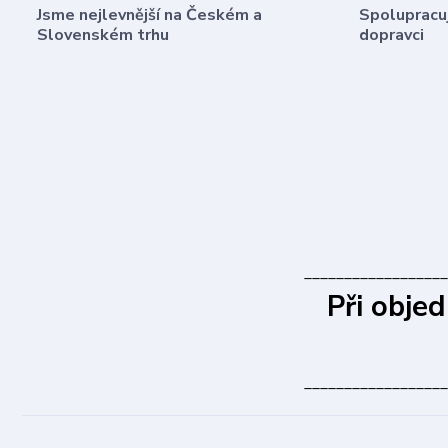
Jsme nejlevnější na Českém a
Spolupracuj
Slovenském trhu
dopravci
__________________
Při obje
__________________