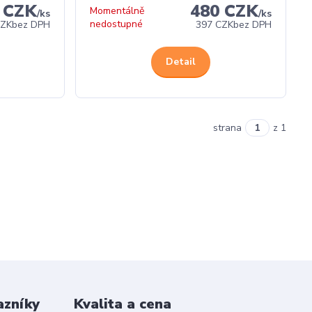
 CZK
480 CZK
Momentálně
/
ks
/
ks
nedostupné
CZK
bez DPH
397 CZK
bez DPH
Detail
strana
z 1
azníky
Kvalita a cena