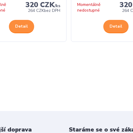
320 CZK
320
lně
Momentálně
/
ks
pné
nedostupné
264 CZK
bez DPH
264 
Detail
Detail
jší doprava
Staráme se o své zák