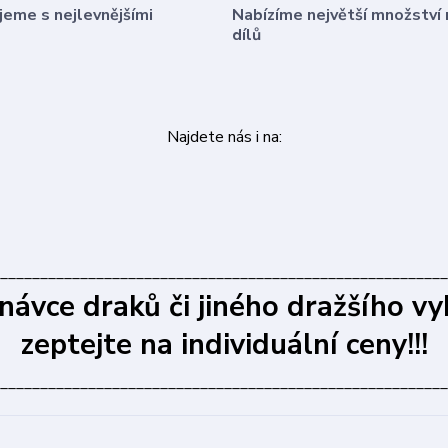
eme s nejlevnějšími
Nabízíme největší množství 
dílů
Najdete nás i na:
________________________________________________________
dnávce draků či jiného dražšího vy
zeptejte na individuální ceny!!!
________________________________________________________