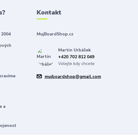
s?
Kontakt
 2004
MujBoardShop.cz
nových
Martin Urbášek
+420 702 812 049
Volejte kdy chcete
pravíme
mujboardshop@gmail.com
e a
kojenost