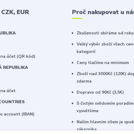
v CZK, EUR
Proč nakupovat u ná
PUBLIKA
Zkušenosti sbíráme od roku
Velký výběr zboží všech ce
kategorií
na účet (QR kód)
Ceny tlačíme na minimum
Á REPUBLIKA
Zboží nad 3000Kč (120€) do
zdarma
 na účet
Doprava od 90Kč (3,5€)
COUNTRIES
S čistým svědomím poradím
vysvětlíme
to account (IBAN)
Našim hlavním cílem je spo
zákazníka