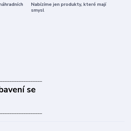
náhradních
Nabízíme jen produkty, které mají
smysl
__________________
bavení se
__________________