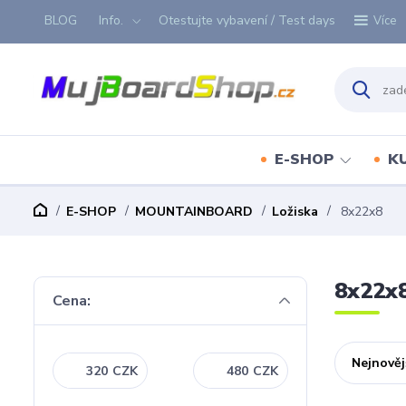
BLOG
Info.
Otestujte vybavení / Test days
Více
E-SHOP
K
E-SHOP
MOUNTAINBOARD
Ložiska
8x22x8
8x22x
Cena:
Nejnověj
CZK
CZK