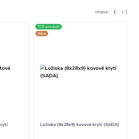
strana
z 1
TOP produkt
Akce
rytí
Ložiska (8x28x9) kovové krytí (SADA)