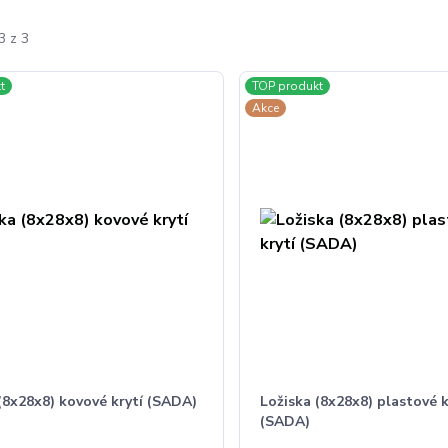
3 z 3
t
TOP produkt
Akce
(8x28x8) kovové krytí (SADA)
Ložiska (8x28x8) plastové k
(SADA)